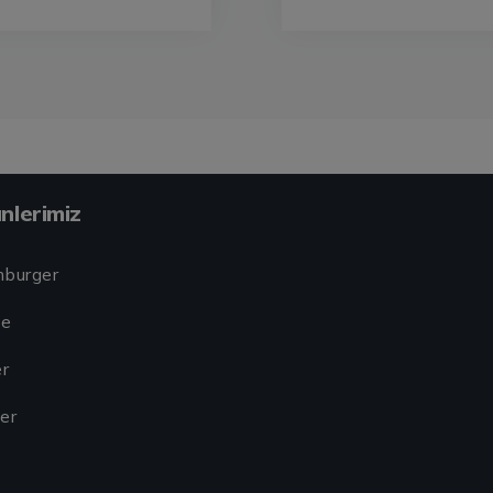
nlerimiz
burger
te
r
er