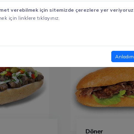
Köfte
zmet verebilmek için sitemizde çerezlere yer veriyoruz
k için linklere tıklayınız.
Anladım
Döner