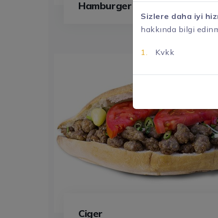
Hamburger
Sizlere daha iyi hi
hakkında bilgi edinme
1.
Kvkk
Ciger
Ciger