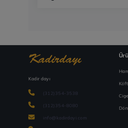
Ürü
Ham
Kadir dayı
Köf
(312)354-3538
Cige
(312)354-8080
Dön
info@kadirdayi.com